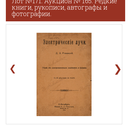
Лот №171. Аукцион № 165. Редкие
книги, рукописи, автографы и
фотографии.
❯
❮