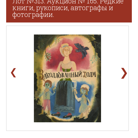
Лот №313. Аукцион № 165. Редкие
книги, рукописи, автографы и
фотографии.
❯
❮