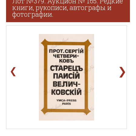
Лот №379. Аукцион № 165. Редкие
книги, рукописи, автографы и
фотографии.
❯
❮