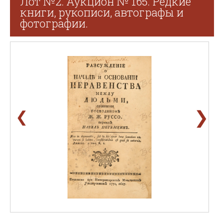
Лот №2. Аукцион № 165. Редкие
книги, рукописи, автографы и
фотографии.
❯
❮