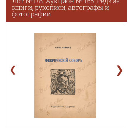
Лот №178. Аукцион № 165. Редкие
книги, рукописи, автографы и
фотографии.
❯
❮