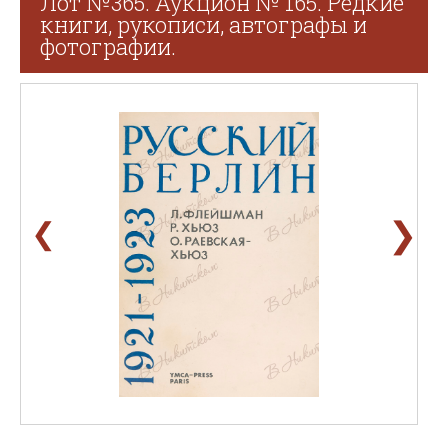
Лот №365. Аукцион № 165. Редкие
книги, рукописи, автографы и
фотографии.
❯
❮