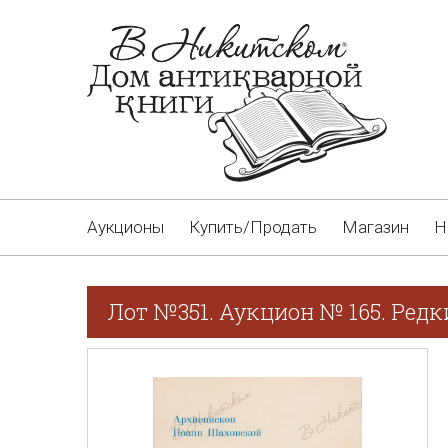
Аукционы
Купить/Продать
Магазин
Н
Лот №351. Аукцион № 165. Редк