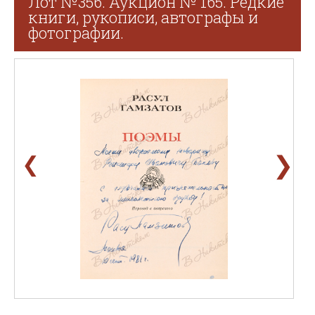
Лот №356. Аукцион № 165. Редкие
книги, рукописи, автографы и
фотографии.
❯
❮