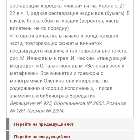
реставрация корешка, «лисьи» пятна, утрата с. 21-
22 в ч. 1, редкая реставрация надрывов (бумага). В
начале блока сбои пагинации (вероятно, листы
вплетены не по порядку).
«По одной виньетке в начале и конце каждой
части, повторяющих сюжеты виньеток
предыдущего издания, и три гравюры вне текста,
рис. М. Ивановым и грав. И. Ческим: «танцующий
медведь», и С. Галактионовым: «Зеленый осел и
метафизик». Все виньетки и гравюры с
монограммой Оленина; они интересны по
содержанию и хорошо исполнены», - писал
знаменитый библиограф Верещагин.
Верещагин № 925, Обольянинов № 2852, Розанов
№ 189, Лесман № 2394.
Перейти на предыдущий лот
Перейти на следующий лот