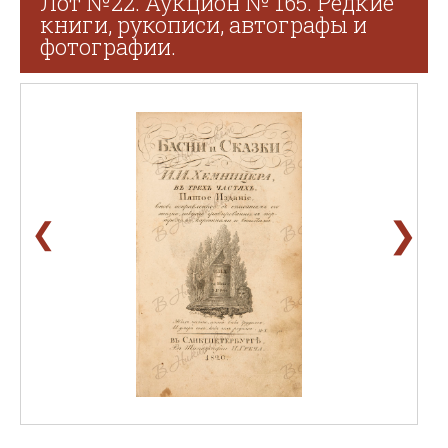
Лот №22. Аукцион № 165. Редкие
книги, рукописи, автографы и
фотографии.
❯
❮