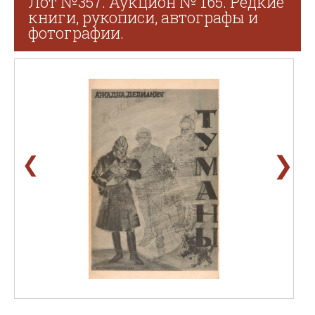
Лот №357. Аукцион № 165. Редкие
книги, рукописи, автографы и
фотографии.
❯
❮