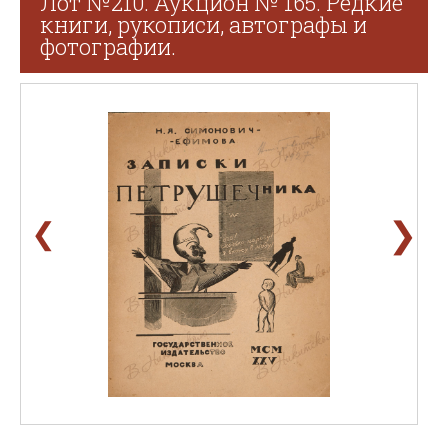
Лот №210. Аукцион № 165. Редкие
книги, рукописи, автографы и
фотографии.
❯
❮