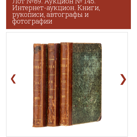
Лот №89. Аукцион № 145.
Интернет-аукцион. Книги,
рукописи, автографы и
фотографии
❯
❮