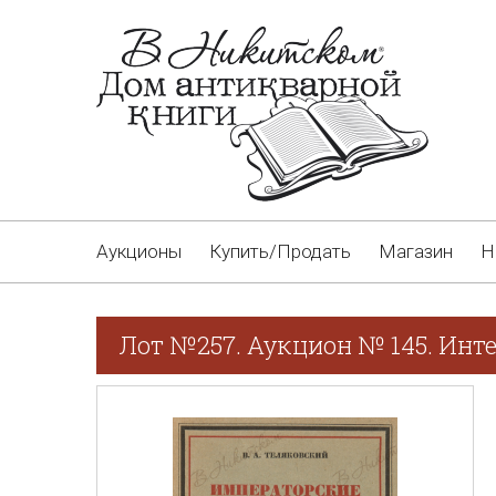
Аукционы
Купить/Продать
Магазин
Н
Лот №257. Аукцион № 145. Инт