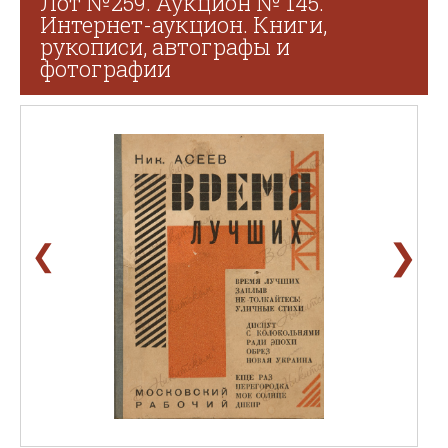
Лот №259. Аукцион № 145.
Интернет-аукцион. Книги,
рукописи, автографы и
фотографии
❯
❮