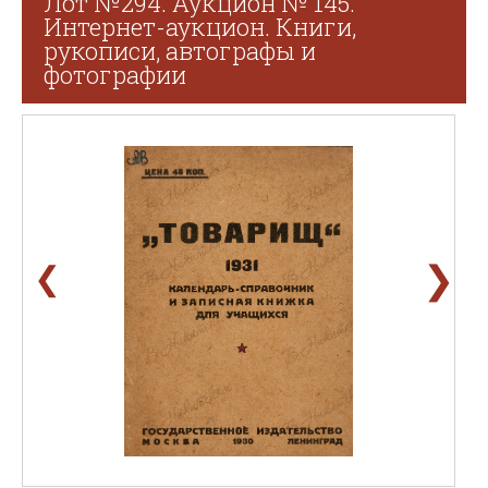
Лот №294. Аукцион № 145.
Интернет-аукцион. Книги,
рукописи, автографы и
фотографии
❯
❮