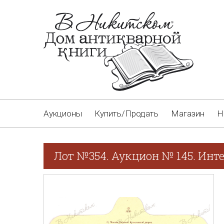
Аукционы
Купить/Продать
Магазин
Н
Лот №354. Аукцион № 145. Инт