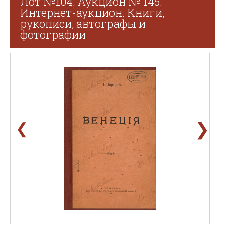
Лот №104. Аукцион № 145.
Интернет-аукцион. Книги,
рукописи, автографы и
фотографии
❯
❮