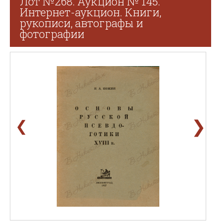
Лот №268. Аукцион № 145.
Интернет-аукцион. Книги,
рукописи, автографы и
фотографии
❯
❮