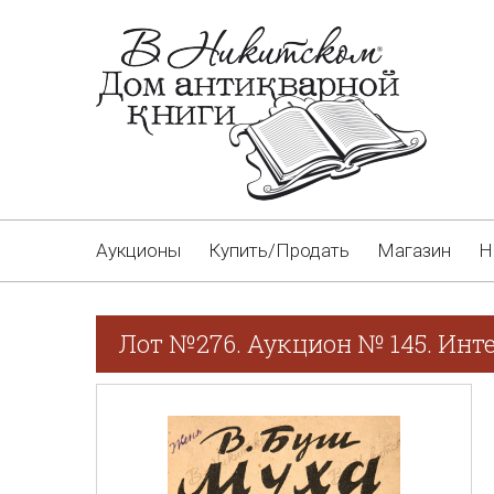
Аукционы
Купить/Продать
Магазин
Н
Лот №276. Аукцион № 145. Инт