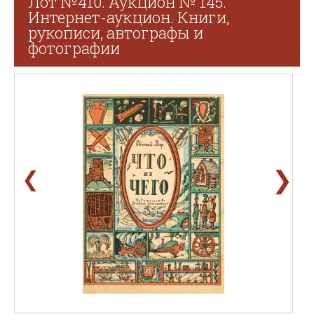
Лот №410. Аукцион № 145.
Интернет-аукцион. Книги,
рукописи, автографы и
фотографии
❯
❮