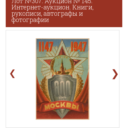
Лот №307. Аукцион № 145.
Интернет-аукцион. Книги,
рукописи, автографы и
фотографии
❯
❮