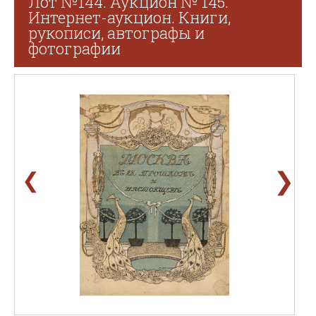
Лот №144. Аукцион № 145.
Интернет-аукцион. Книги,
рукописи, автографы и
фотографии
❯
❮