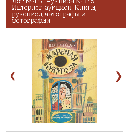
Лот №437. Аукцион № 145.
Интернет-аукцион. Книги,
рукописи, автографы и
фотографии
❯
❮