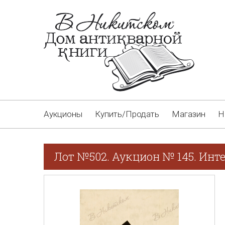
Аукционы
Купить/Продать
Магазин
Н
Лот №502. Аукцион № 145. Инт