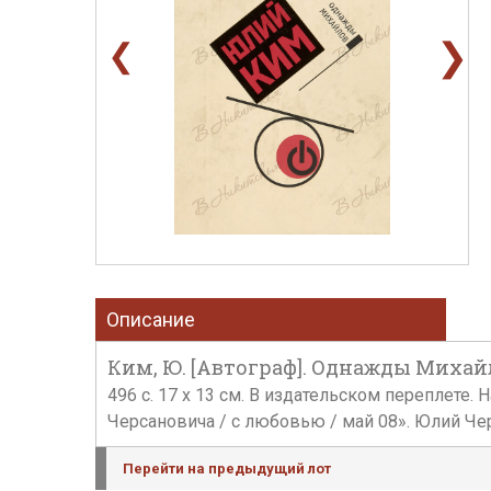
❯
❮
Описание
Ким, Ю. [Автограф]. Однажды Михайло
496 c. 17 x 13 см. В издательском переплете
Черсановича / с любовью / май 08». Юлий Черс
Перейти на предыдущий лот