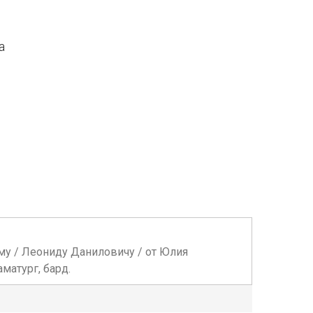
а
ому / Леониду Даниловичу / от Юлия
матург, бард.