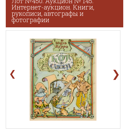
Лот №450. Аукцион № 145.
Интернет-аукцион. Книги,
рукописи, автографы и
фотографии
❯
❮