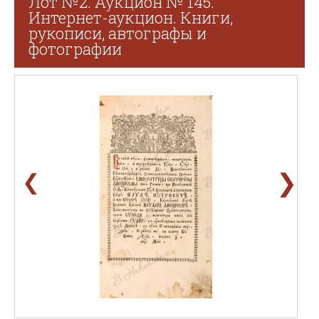
Лот №2. Аукцион № 145.
Интернет-аукцион. Книги,
рукописи, автографы и
фотографии
❯
❮