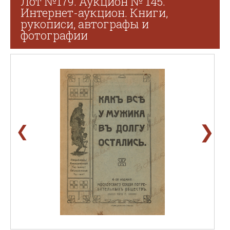
Лот №179. Аукцион № 145.
Интернет-аукцион. Книги,
рукописи, автографы и
фотографии
❯
❮