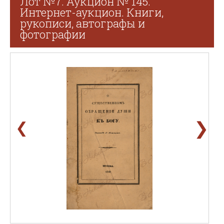
Лот №7. Аукцион № 145.
Интернет-аукцион. Книги,
рукописи, автографы и
фотографии
❯
❮