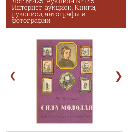
Лот №425. Аукцион № 145.
Интернет-аукцион. Книги,
рукописи, автографы и
фотографии
❯
❮