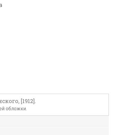
а
кого, [1912].
ней обложки.