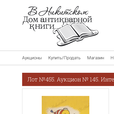
Аукционы
Купить/Продать
Магазин
Н
Лот №455. Аукцион № 145. Инт