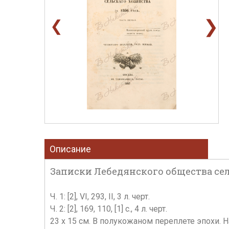
❯
❮
Описание
Записки Лебедянского общества сельског
Ч. 1: [2], VI, 293, II, 3 л. черт.
Ч. 2: [2], 169, 110, [1] c., 4 л. черт.
23 х 15 см. В полукожаном переплете эпохи.