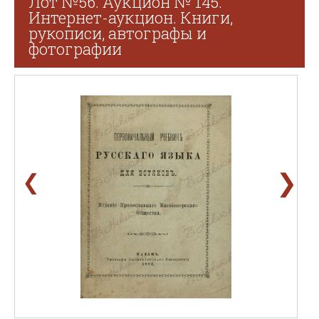
Лот №56. Аукцион № 145.
Интернет-аукцион. Книги,
рукописи, автографы и
фотографии
❯
❮