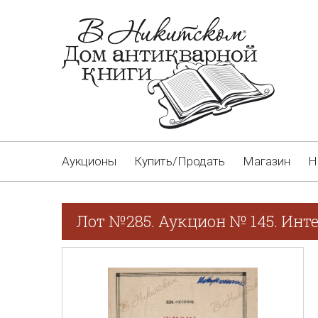
Аукционы
Купить/Продать
Магазин
Н
Лот №285. Аукцион № 145. Инт