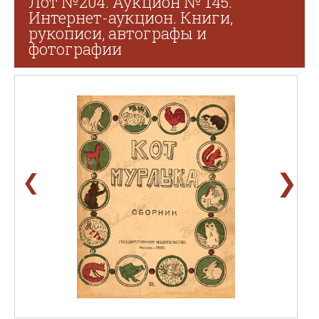
Лот №204. Аукцион № 145.
Интернет-аукцион. Книги,
рукописи, автографы и
фотографии
❯
❮