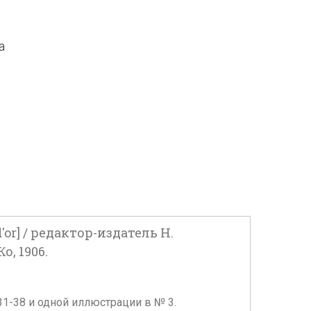
а
r] / редактор-издатель Н.
о, 1906.
с.31-38 и одной иллюстрации в № 3.