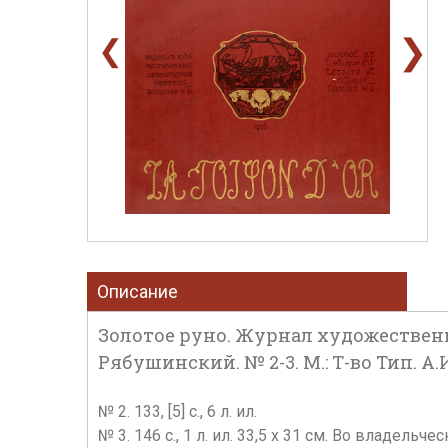
❯
❮
Описание
Золотое руно. Журнал художественны
Рябушинский. № 2-3. М.: Т-во Тип. А.
№ 2. 133, [5] с., 6 л. ил.
№ 3. 146 с., 1 л. ил. 33,5 х 31 см. Во владел