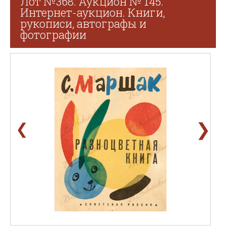
Лот №368. Аукцион № 145.
Интернет-аукцион. Книги,
рукописи, автографы и
фотографии
❯
❮