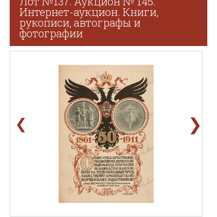
Лот №137. Аукцион № 145.
Интернет-аукцион. Книги,
рукописи, автографы и
фотографии
❯
❮