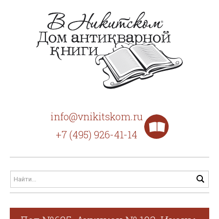
info@vnikitskom.ru
+7 (495) 926-41-14