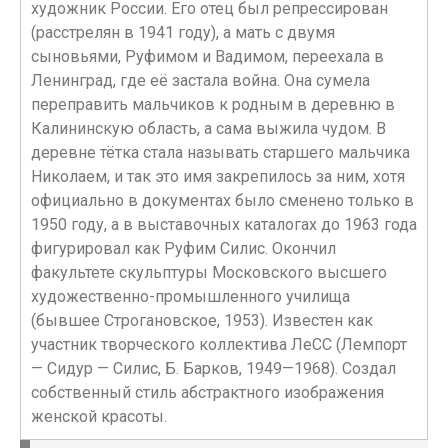
художник России. Его отец был репрессирован
(расстрелян в 1941 году), а мать с двумя
сыновьями, Руфимом и Вадимом, переехала в
Ленинград, где её застала война. Она сумела
переправить мальчиков к родным в деревню в
Калининскую область, а сама выжила чудом. В
деревне тётка стала называть старшего мальчика
Николаем, и так это имя закрепилось за ним, хотя
официально в документах было сменено только в
1950 году, а в выставочных каталогах до 1963 года
фигурировал как Руфим Силис. Окончил
факультете скульптуры Московского высшего
художественно-промышленного училища
(бывшее Строгановское, 1953). Известен как
участник творческого коллектива ЛеСС (Лемпорт
— Сидур — Силис, Б. Барков, 1949—1968). Создал
собственный стиль абстрактного изображения
женской красоты.