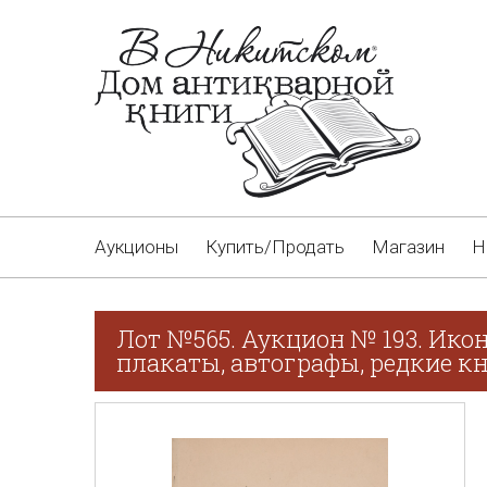
Аукционы
Купить/Продать
Магазин
Н
Лот №565. Аукцион № 193. Икон
плакаты, автографы, редкие кн