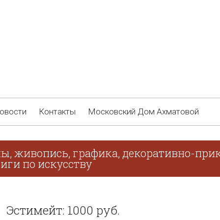
овости
Контакты
Московский Дом Ахматовой
ы, живопись, графика, декоративно-прик
иги по искусству
Эстимейт: 1000 руб.