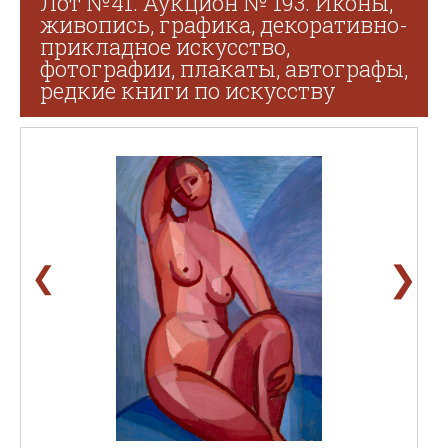
Лот №41. Аукцион № 193. Иконы,
живопись, графика, декоративно-
прикладное искусство,
фотографии, плакаты, автографы,
редкие книги по искусству
❯
❮