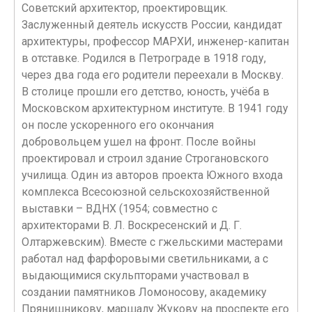
Советский архитектор, проектировщик.
Заслуженный деятель искусств России, кандидат
архитектуры, профессор МАРХИ, инженер-капитан
в отставке. Родился в Петрограде в 1918 году,
через два года его родители переехали в Москву.
В столице прошли его детство, юность, учёба в
Московском архитектурном институте. В 1941 году
он после ускоренного его окончания
добровольцем ушeл на фронт. После войны
проектировал и строил здание Строгановского
училища. Один из авторов проекта Южного входа
комплекса Всесоюзной сельскохозяйственной
выставки – ВДНХ (1954; совместно с
архитекторами В. Л. Воскресенский и Д. Г.
Олтаржевским). Вместе с гжельскими мастерами
работал над фарфоровыми светильниками, а с
выдающимися скульпторами участвовал в
создании памятников Ломоносову, академику
Прянишникову, маршалу Жукову на проспекте его