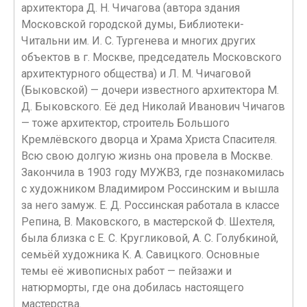
архитектора Д. Н. Чичагова (автора здания
Московской городской думы, Библиотеки-
Читальни им. И. С. Тургенева и многих других
объектов в г. Москве, председатель Московского
архитектурного общества) и Л. М. Чичаговой
(Быковской) — дочери известного архитектора М.
Д. Быковского. Её дед Николай Иванович Чичагов
— тоже архитектор, строитель Большого
Кремлёвского дворца и Храма Христа Спасителя.
Всю свою долгую жизнь она провела в Москве.
Закончила в 1903 году МУЖВЗ, где познакомилась
с художником Владимиром Россинским и вышла
за него замуж. Е. Д. Россинская работала в классе
Репина, В. Маковского, в мастерской Ф. Шехтеля,
была близка с Е. С. Кругликовой, А. С. Голубкиной,
семьёй художника К. А. Савицкого. Основные
темы её живописных работ — пейзажи и
натюрморты, где она добилась настоящего
мастерства.