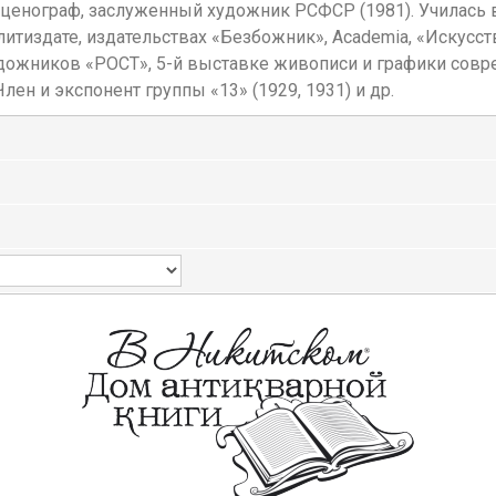
сценограф, заслуженный художник РСФСР (1981). Училас
слитиздате, издательствах «Безбожник», Academia, «Искусс
художников «РОСТ», 5-й выставке живописи и графики сов
лен и экспонент группы «13» (1929, 1931) и др.