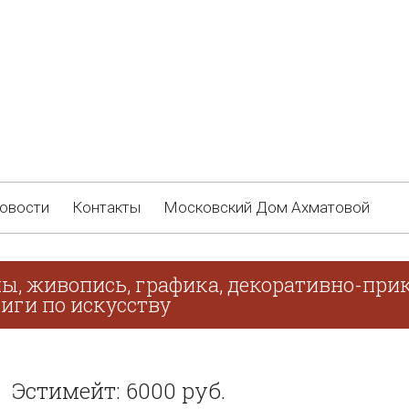
овости
Контакты
Московский Дом Ахматовой
ы, живопись, графика, декоративно-прик
иги по искусству
Эстимейт: 6000 руб.