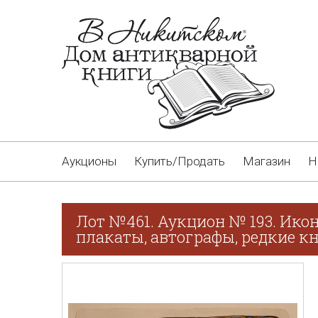
Аукционы
Купить/Продать
Магазин
Н
Лот №461. Аукцион № 193. Икон
плакаты, автографы, редкие кн