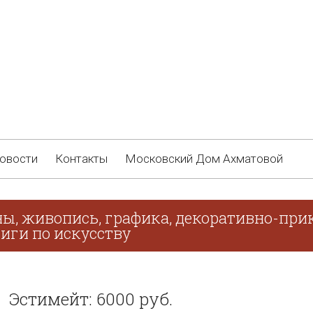
овости
Контакты
Московский Дом Ахматовой
ны, живопись, графика, декоративно-прик
иги по искусству
Эстимейт: 6000 руб.