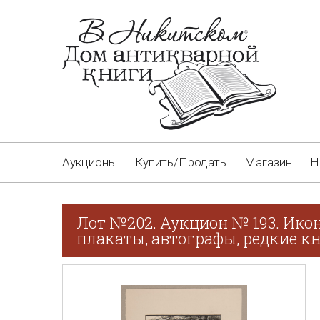
Аукционы
Купить/Продать
Магазин
Н
Лот №202. Аукцион № 193. Ико
плакаты, автографы, редкие кн