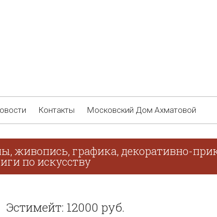
овости
Контакты
Московский Дом Ахматовой
ны, живопись, графика, декоративно-прик
иги по искусству
Эстимейт: 12000 руб.