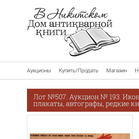
Аукционы
Купить/Продать
Магазин
Н
Лот №507. Аукцион № 193. Ико
плакаты, автографы, редкие кн