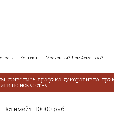
овости
Контакты
Московский Дом Ахматовой
ны, живопись, графика, декоративно-прик
иги по искусству
Эстимейт: 10000 руб.