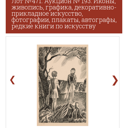
Лот №471. Аукцион № 193. Иконы,
живопись, графика, декоративно-
прикладное искусство,
фотографии, плакаты, автографы,
редкие книги по искусству
❯
❮