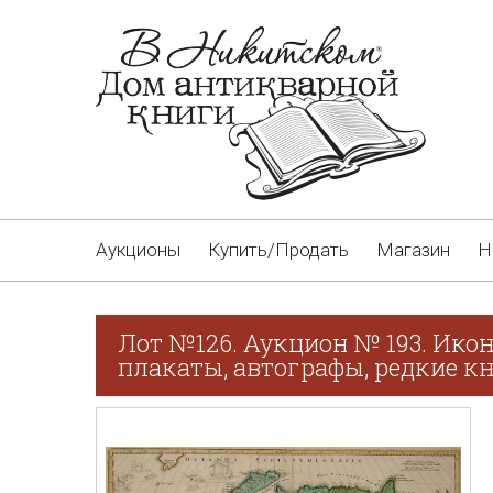
Аукционы
Купить/Продать
Магазин
Н
Лот №126. Аукцион № 193. Икон
плакаты, автографы, редкие кн