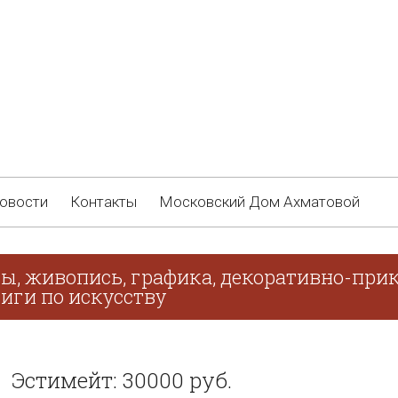
овости
Контакты
Московский Дом Ахматовой
ы, живопись, графика, декоративно-прик
иги по искусству
Эстимейт: 30000 руб.