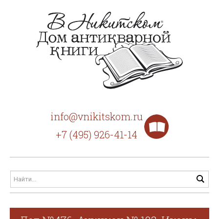
info@vnikitskom.ru
+7 (495) 926-41-14